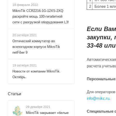
18 февраля 2022
2
Более 1 млн
MikroTik CCR2216-1G-12XS-2XQ
раскройте мощь 100-гигабитной
сети с разгрузкой оборудования L3!
Если Вам
20 октября 2021
закупки,
Оптический коммутатор во
33-48 ил
всепогодном корпусе MikroTik
netFiber 9
Автоматическая
расчета учитыва
19 октября 2021
Новости от компании MikroTik.
Октябрь.
Персональные
Для операторов
Статьи
info@mikc.ru
.
29 декабря 2021
Специальные 
MikroTik закрывает «белые