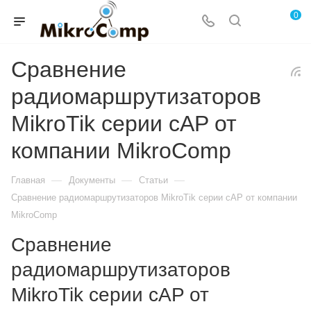
0
Сравнение
радиомаршрутизаторов
MikroTik серии cAP от
компании MikroComp
—
—
—
Главная
Документы
Статьи
Сравнение радиомаршрутизаторов MikroTik серии cAP от компании
MikroComp
Сравнение
радиомаршрутизаторов
MikroTik серии cAP от