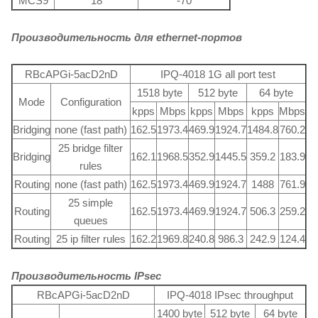
MCS9
18
-70
Производительность для ethernet-портов
RBcAPGi-5acD2nD
IPQ-4018 1G all port test
1518 byte
512 byte
64 byte
Mode
Configuration
kpps
Mbps
kpps
Mbps
kpps
Mbps
Bridging
none (fast path)
162.5
1973.4
469.9
1924.7
1484.8
760.2
25 bridge filter
Bridging
162.1
1968.5
352.9
1445.5
359.2
183.9
rules
Routing
none (fast path)
162.5
1973.4
469.9
1924.7
1488
761.9
25 simple
Routing
162.5
1973.4
469.9
1924.7
506.3
259.2
queues
Routing
25 ip filter rules
162.2
1969.8
240.8
986.3
242.9
124.4
Производительность IPsec
RBcAPGi-5acD2nD
IPQ-4018 IPsec throughput
1400 byte
512 byte
64 byte