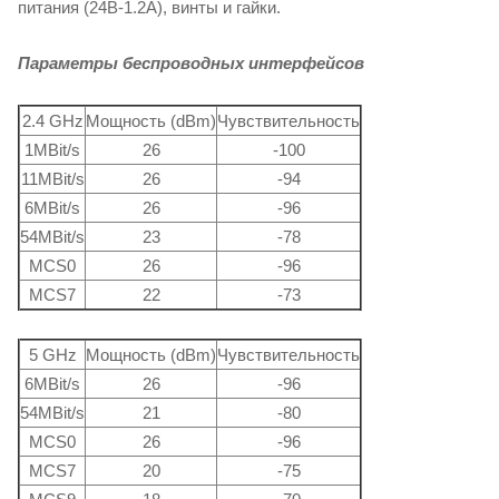
питания (24В-1.2А), винты и гайки.
Параметры беспроводных интерфейсов
2.4 GHz
Мощность (dBm)
Чувствительность
1MBit/s
26
-100
11MBit/s
26
-94
6MBit/s
26
-96
54MBit/s
23
-78
MCS0
26
-96
MCS7
22
-73
5 GHz
Мощность (dBm)
Чувствительность
6MBit/s
26
-96
54MBit/s
21
-80
MCS0
26
-96
MCS7
20
-75