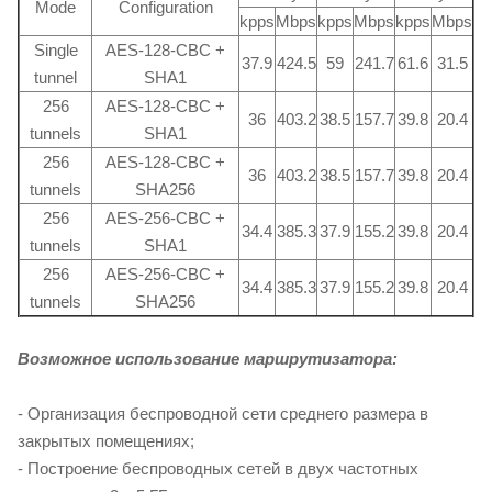
Mode
Configuration
kpps
Mbps
kpps
Mbps
kpps
Mbps
Single
AES-128-CBC +
37.9
424.5
59
241.7
61.6
31.5
tunnel
SHA1
256
AES-128-CBC +
36
403.2
38.5
157.7
39.8
20.4
tunnels
SHA1
256
AES-128-CBC +
36
403.2
38.5
157.7
39.8
20.4
tunnels
SHA256
256
AES-256-CBC +
34.4
385.3
37.9
155.2
39.8
20.4
tunnels
SHA1
256
AES-256-CBC +
34.4
385.3
37.9
155.2
39.8
20.4
tunnels
SHA256
Возможное использование маршрутизатора:
- Организация беспроводной сети среднего размера в
закрытых помещениях;
- Построение беспроводных сетей в двух частотных