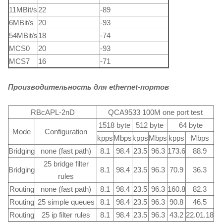
11MBit/s
22
-89
6MBit/s
20
-93
54MBit/s
18
-74
MCS0
20
-93
MCS7
16
-71
Производительность для ethernet-портов
RBcAPL-2nD
QCA9533 100M one port test
1518 byte
512 byte
64 byte
Mode
Configuration
kpps
Mbps
kpps
Mbps
kpps
Mbps
Bridging
none (fast path)
8.1
98.4
23.5
96.3
173.6
88.9
25 bridge filter
Bridging
8.1
98.4
23.5
96.3
70.9
36.3
rules
Routing
none (fast path)
8.1
98.4
23.5
96.3
160.8
82.3
Routing
25 simple queues
8.1
98.4
23.5
96.3
90.8
46.5
Routing
25 ip filter rules
8.1
98.4
23.5
96.3
43.2
22.01.18