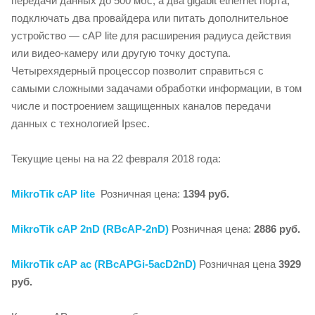
передачи данных до 500 мбс, а два gigabit ethernet порта,
подключать два провайдера или питать дополнительное
устройство — cAP lite для расширения радиуса действия
или видео-камеру или другую точку доступа.
Четырехядерный процессор позволит справиться с
самыми сложными задачами обработки информации, в том
числе и построением защищенных каналов передачи
данных с технологией Ipsec.
Текущие цены на на 22 февраля 2018 года:
MikroTik cAP lite
Розничная цена:
1394 руб.
MikroTik cAP 2nD (RBcAP-2nD)
Розничная цена:
2886 руб.
MikroTik cAP ac (RBcAPGi-5acD2nD)
Розничная цена
3929
руб.