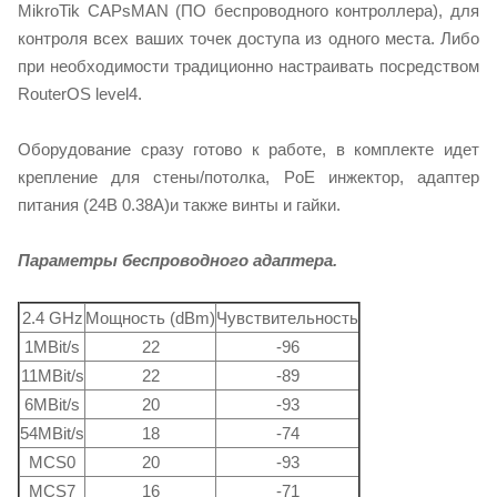
MikroTik CAPsMAN (ПО беспроводного контроллера), для
контроля всех ваших точек доступа из одного места. Либо
при необходимости традиционно настраивать посредством
RouterOS level4.
Оборудование сразу готово к работе, в комплекте идет
крепление для стены/потолка, PoE инжектор, адаптер
питания (24В 0.38А)и также винты и гайки.
Параметры беспроводного адаптера.
2.4 GHz
Мощность (dBm)
Чувствительность
1MBit/s
22
-96
11MBit/s
22
-89
6MBit/s
20
-93
54MBit/s
18
-74
MCS0
20
-93
MCS7
16
-71