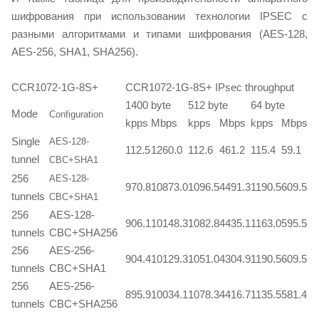
шифрования при использовании технологии IPSEC с
разными алгоритмами и типами шифрования (AES-128,
AES-256, SHA1, SHA256).
CCR1072-1G-8S+
CCR1072-1G-8S+ IPsec throughput
1400 byte
512 byte
64 byte
Mode
Configuration
kpps
Mbps
kpps
Mbps
kpps
Mbps
Single
AES-128-
112.5
1260.0
112.6
461.2
115.4
59.1
tunnel
CBC+SHA1
256
AES-128-
970.8
10873.0
1096.5
4491.3
1190.5
609.5
tunnels
CBC+SHA1
256
AES-128-
906.1
10148.3
1082.8
4435.1
1163.0
595.5
tunnels
CBC+SHA256
256
AES-256-
904.4
10129.3
1051.0
4304.9
1190.5
609.5
tunnels
CBC+SHA1
256
AES-256-
895.9
10034.1
1078.3
4416.7
1135.5
581.4
tunnels
CBC+SHA256