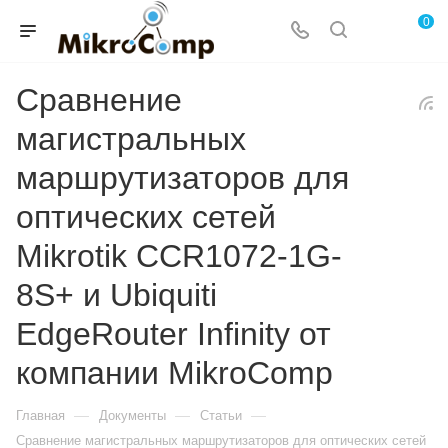
0
Сравнение
магистральных
маршрутизаторов для
оптических сетей
Mikrotik CCR1072-1G-
8S+ и Ubiquiti
EdgeRouter Infinity от
компании MikroComp
—
—
—
Главная
Документы
Статьи
Сравнение магистральных маршрутизаторов для оптических сетей