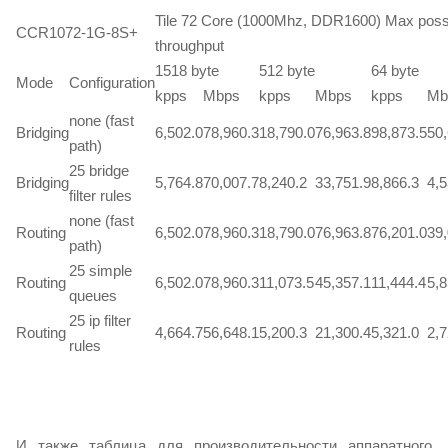
Tile 72 Core (1000Mhz, DDR1600) Max poss
CCR1072-1G-8S+
throughput
1518 byte
512 byte
64 byte
Mode
Configuration
kpps
Mbps
kpps
Mbps
kpps
Mb
none (fast
Bridging
6,502.0
78,960.3
18,790.0
76,963.8
98,873.5
50,
path)
25 bridge
Bridging
5,764.8
70,007.7
8,240.2
33,751.9
8,866.3
4,5
filter rules
none (fast
Routing
6,502.0
78,960.3
18,790.0
76,963.8
76,201.0
39,
path)
25 simple
Routing
6,502.0
78,960.3
11,073.5
45,357.1
11,444.4
5,8
queues
25 ip filter
Routing
4,664.7
56,648.1
5,200.3
21,300.4
5,321.0
2,7
rules
И также таблица для производительности аппаратного