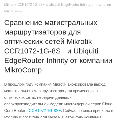
Mikrotik CCR1072-1G-8S+ и Ubiquiti EdgeRouter Infinity от компании
MikroComp
Сравнение магистральных
маршрутизаторов для
оптических сетей Mikrotik
CCR1072-1G-8S+ и Ubiquiti
EdgeRouter Infinity от компании
MikroComp
В прошлом году компания Mikrotik анонсировала выход
магистрального маршрутизатора для применения в
оптических сетях передачи данных -
сверхпроизводительной модели многоядерной серии Cloud
Core Router -
CCR1072-1G-8S+
. Сейчас новинка приехала в
Россию и доступна для заказа. В этом году компания