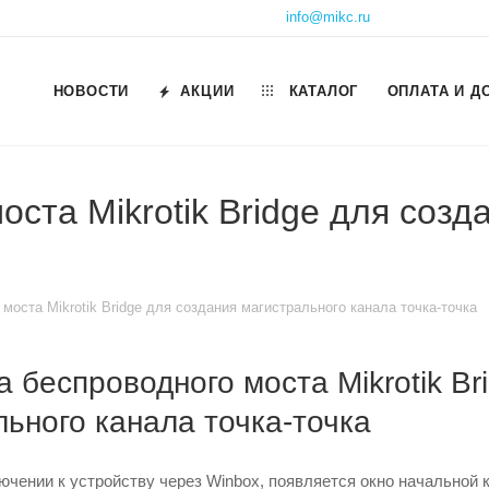
info@mikc.ru
НОВОСТИ
АКЦИИ
КАТАЛОГ
ОПЛАТА И Д
ста Mikrotik Bridge для созд
моста Mikrotik Bridge для создания магистрального канала точка-точка
 беспроводного моста Mikrotik Br
ьного канала точка-точка
чении к устройству через Winbox, появляется окно начальной 