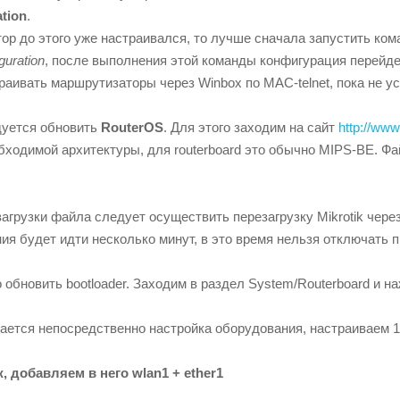
tion
.
р до этого уже настраивался, то лучше сначала запустить ком
guration
, после выполнения этой команды конфигурация перейдет 
аивать маршрутизаторы через Winbox по MAC-telnet, пока не у
дуется обновить
RouterOS
. Для этого заходим на сайт
http://www
бходимой архитектуры, для routerboard это обычно MIPS-BE. Ф
агрузки файла следует осуществить перезагрузку Mikrotik чере
я будет идти несколько минут, в это время нельзя отключать 
обновить bootloader. Заходим в раздел System/Routerboard и н
ается непосредственно настройка оборудования, настраиваем 1-
, добавляем в него wlan1 + ether1