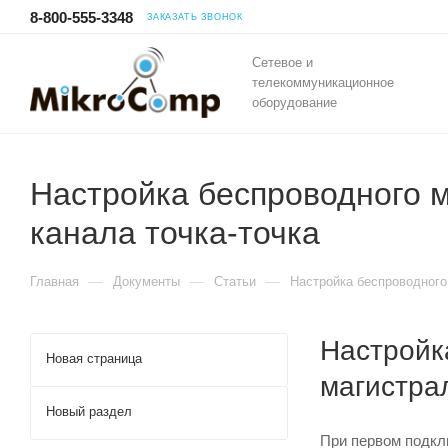
8-800-555-3348
ЗАКАЗАТЬ ЗВОНОК
Сетевое и
телекоммуникационное
оборудование
Настройка беспроводного мо
канала точка-точка
—
—
—
Главная
Документы
Статьи
Настройка беспроводного 
Настройка
Новая страница
магистрал
Новый раздел
При первом подклю