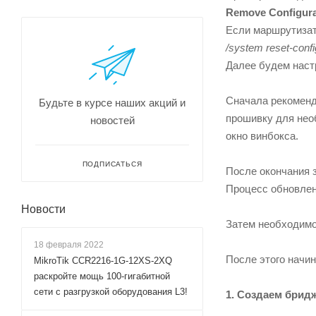
Remove Configura
Если маршрутизато
/system reset-confi
Далее будем настр
Сначала рекомен
Будьте в курсе наших акций и
прошивку для нео
новостей
окно винбокса.
ПОДПИСАТЬСЯ
После окончания з
Процесс обновлени
Новости
Затем необходимо 
18 февраля 2022
После этого начин
MikroTik CCR2216-1G-12XS-2XQ
раскройте мощь 100-гигабитной
сети с разгрузкой оборудования L3!
1. Создаем бридж