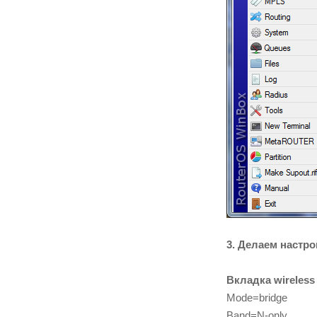
3. Делаем настро
Вкладка
wireless
Mode=bridge
Band=N-only