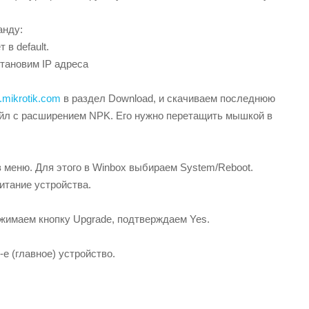
анду:
в default.
становим IP адреса
.mikrotik.com
в раздел Download, и скачиваем последнюю
айл с расширением NPK. Его нужно перетащить мышкой в
з меню. Для этого в Winbox выбираем System/Reboot.
питание устройства.
ажимаем кнопку Upgrade, подтверждаем Yes.
е (главное) устройство.