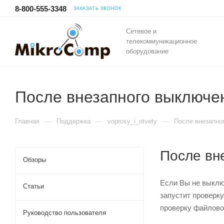
8-800-555-3348
ЗАКАЗАТЬ ЗВОНОК
Сетевое и
телекоммуникационное
оборудование
После внезапного выключен
—
—
—
Главная
Поддержка
voprosy_i_otvety
После внезапно
После вн
Обзоры
Если Вы не выклю
Статьи
запустит проверку
проверку файлово
Руководство пользователя