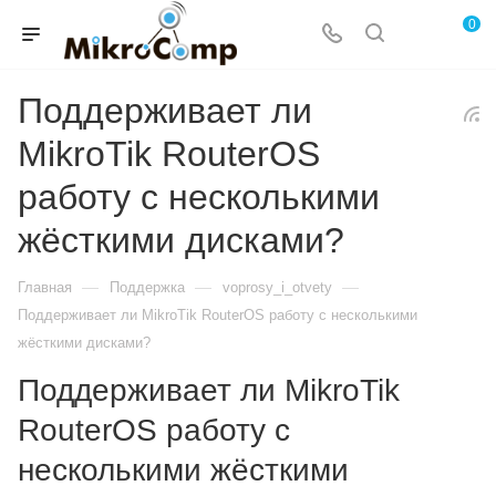
0
Поддерживает ли
MikroTik RouterOS
работу с несколькими
жёсткими дисками?
—
—
—
Главная
Поддержка
voprosy_i_otvety
Поддерживает ли MikroTik RouterOS работу с несколькими
жёсткими дисками?
Поддерживает ли MikroTik
RouterOS работу с
несколькими жёсткими