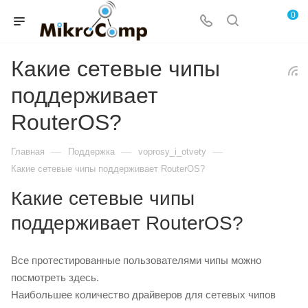
0
Какие сетевые чипы
поддерживает
RouterOS?
—
—
—
Главная
Поддержка
voprosy_i_otvety
Какие сетевые чипы поддерживает RouterOS?
Какие сетевые чипы
поддерживает RouterOS?
Все протестированные пользователями чипы можно
посмотреть здесь.
Наибольшее количество драйверов для сетевых чипов