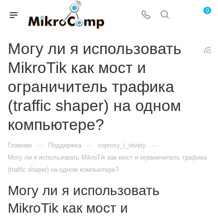
0
Могу ли я использовать
MikroTik как мост и
ограничитель трафика
(traffic shaper) на одном
компьютере?
—
—
—
Главная
Поддержка
voprosy_i_otvety
Могу ли я использовать MikroTik как мост и ограничитель трафика
(traffic shaper) на одном компьютере?
Могу ли я использовать
MikroTik как мост и