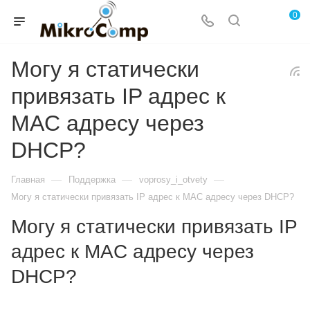
0
Могу я статически
привязать IP адрес к
MAC адресу через
DHCP?
—
—
—
Главная
Поддержка
voprosy_i_otvety
Могу я статически привязать IP адрес к MAC адресу через DHCP?
Могу я статически привязать IP
адрес к MAC адресу через
DHCP?