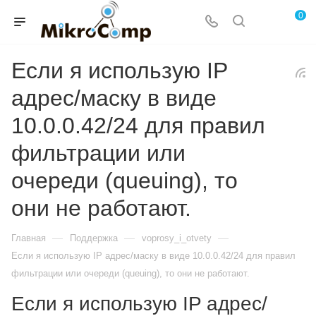
0
Если я использую IP
адрес/маску в виде
10.0.0.42/24 для правил
фильтрации или
очереди (queuing), то
они не работают.
—
—
—
Главная
Поддержка
voprosy_i_otvety
Если я использую IP адрес/маску в виде 10.0.0.42/24 для правил
фильтрации или очереди (queuing), то они не работают.
Если я использую IP адрес/