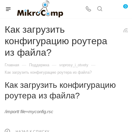
0
Как загрузить
конфигурацию роутера
из файла?
—
—
—
Главная
Поддержка
voprosy_i_otvety
Как загрузить конфигурацию роутера из файла?
Как загрузить конфигурацию
роутера из файла?
/importt file=myconfig.rsc
НАЗАД К СПИСКУ