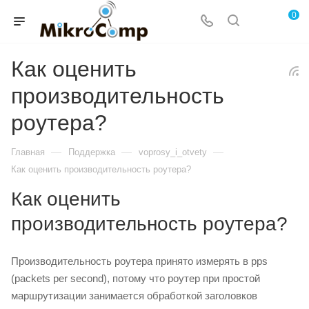
0
Как оценить
производительность
роутера?
—
—
—
Главная
Поддержка
voprosy_i_otvety
Как оценить производительность роутера?
Как оценить
производительность роутера?
Производительность роутера принято измерять в pps
(packets per second), потому что роутер при простой
маршрутизации занимается обработкой заголовков