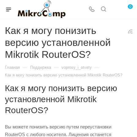
0
Как я могу понизить
версию установленной
Mikrotik RouterOS?
—
—
—
Главная
Поддержка
voprosy_i_otvety
Как я могу понизить версию установленной Mikrotik RouterOS?
Как я могу понизить версию
установленной Mikrotik
RouterOS?
Вы можете понизить версию путем переустановки
RouterOS с любого носителя. Лицензия останется