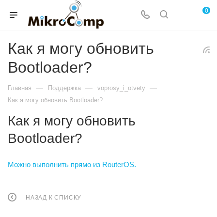
0
Как я могу обновить
Bootloader?
—
—
—
Главная
Поддержка
voprosy_i_otvety
Как я могу обновить Bootloader?
Как я могу обновить
Bootloader?
Можно выполнить прямо из RouterOS.
НАЗАД К СПИСКУ