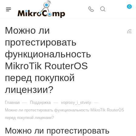
0
Можно ли
протестировать
функциональность
MikroTik RouterOS
перед покупкой
лицензии?
—
—
—
Главная
Поддержка
voprosy_i_otvety
Можно ли протестировать функциональность MikroTik RouterOS
перед покупкой лицензии?
Можно ли протестировать