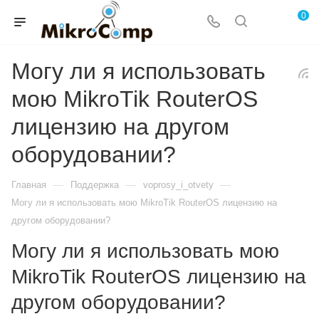
0
Могу ли я использовать
мою MikroTik RouterOS
лицензию на другом
оборудовании?
—
—
—
Главная
Поддержка
voprosy_i_otvety
Могу ли я использовать мою MikroTik RouterOS лицензию на
другом оборудовании?
Могу ли я использовать мою
MikroTik RouterOS лицензию на
другом оборудовании?