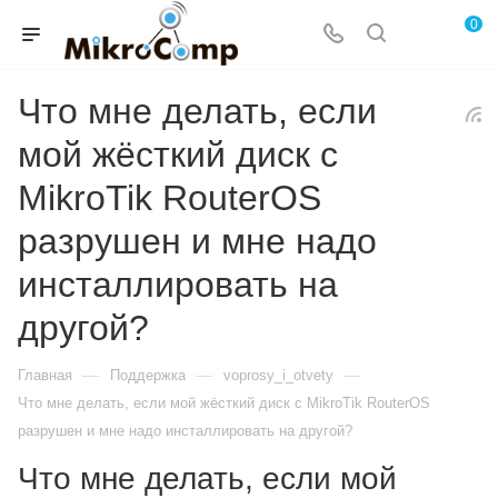
0
Что мне делать, если
мой жёсткий диск с
MikroTik RouterOS
разрушен и мне надо
инсталлировать на
другой?
—
—
—
Главная
Поддержка
voprosy_i_otvety
Что мне делать, если мой жёсткий диск с MikroTik RouterOS
разрушен и мне надо инсталлировать на другой?
Что мне делать, если мой