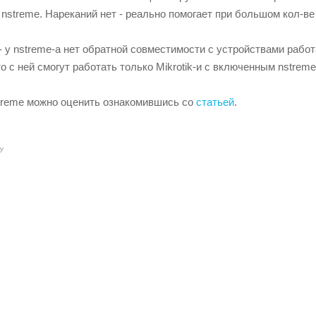
nstreme. Нареканий нет - реально помогает при большом кол-ве
- у nstreme-a нет обратной совместимости с устройствами рабо
то с ней смогут работать только Mikrotik-и с включенным nstreme
reme можно оценить ознакомившись со
статьей
.
У