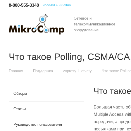
8-800-555-3348
ЗАКАЗАТЬ ЗВОНОК
Сетевое и
телекоммуникационное
оборудование
Что такое Polling, CSMA/CA
—
—
—
Главная
Поддержка
voprosy_i_otvety
Что такое Polli
Что такое
Обзоры
Большая часть обо
Статьи
Multiple Access w
передачи, а пред
Руководство пользователя
посылками при не