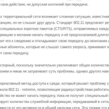
свои действия, не допуская коллизий при передаче.
х территориальной сети возникает сложная ситуация, известная
танцию, но не слышат друг друга. Стандарт 802.11 предлагает 
специальных коротких пакетов (CTS/RTS), отправляемых каждой
мацию о желании начать передачу и её предполагаемой длитель
ют его к сведению и откладывают свою передачу до окончания 
ьные абоненты, которые не слышат самого запроса, принимают 
т свою передачу.
спорный, поскольку значительно увеличивает общее количество
иям и никак не затрагивает суть проблемы, однако другого нам
тернативный метод доступа к среде, который решает проблему с
кола 802.11 - nstreme, позволяющее радиоустройствам работать
йство не может начать передачу, пока не получит специальный 
ирует количество служебной информации, передаваемой в сети,
имости от его активности и общей загрузки сети. Это теория что