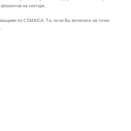
 абонентов на секторе.
тающими по CSMA/CA. Т.е. если Вы включите на точке
.