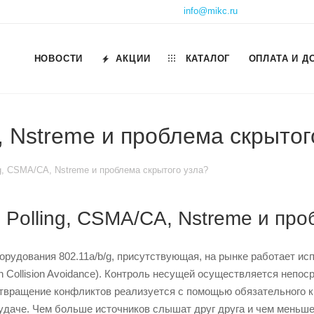
info@mikc.ru
НОВОСТИ
АКЦИИ
КАТАЛОГ
ОПЛАТА И Д
, Nstreme и проблема скрытог
ng, CSMA/CA, Nstreme и проблема скрытого узла?
 Polling, CSMA/CA, Nstreme и про
рудования 802.11a/b/g, присутствующая, на рынке работает ис
ith Collision Avoidance). Контроль несущей осуществляется не
отвращение конфликтов реализуется с помощью обязательного к
удаче. Чем больше источников слышат друг друга и чем меньше 