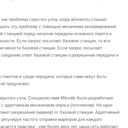
 как проблема скрытого узла, когда абоненты слышат
решать эту проблему с помощью механизма резервирования
 станцией перед началом передачи основного пакета и
ности. Если запрос посылает базовая станция, то все
активности базовой станции. Если запрос посылает
к сведению ответ базовой станции о разрешении передачи и
 пакетов в среде передачи, которые сами могут быть
 не предлагают.
крытого узла. Специалистами Mikrotik было разработано
 с адаптивным механизмом опроса (поллингом). Ни одно
пакет разрешения (маркер) от базовой станции. Адаптивный
 регулируя частоту отправки маркеров для каждого
 касается практики - уже более двух лет наша сеть работает