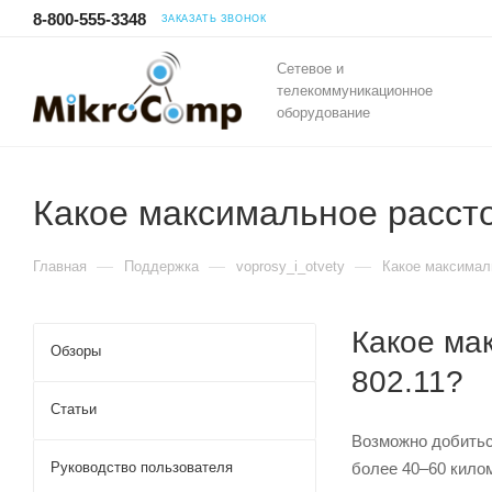
8-800-555-3348
ЗАКАЗАТЬ ЗВОНОК
Сетевое и
телекоммуникационное
оборудование
Какое максимальное расст
—
—
—
Главная
Поддержка
voprosy_i_otvety
Какое максимал
Какое ма
Обзоры
802.11?
Статьи
Возможно добиться
Руководство пользователя
более 40–60 килом