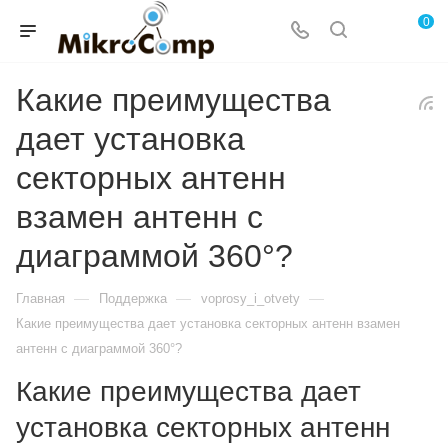
0
Какие преимущества
дает установка
секторных антенн
взамен антенн с
диаграммой 360°?
—
—
—
Главная
Поддержка
voprosy_i_otvety
Какие преимущества дает установка секторных антенн взамен
антенн с диаграммой 360°?
Какие преимущества дает
установка секторных антенн