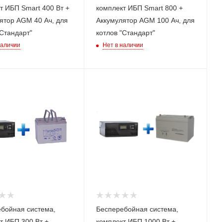
т ИБП Smart 400 Вт +
комплект ИБП Smart 800 +
ятор AGM 40 Ач, для
Аккумулятор AGM 100 Ач, для
"Стандарт"
котлов "Стандарт"
наличии
Нет в наличии
ьная
Номинальная
 (активная),
мощность (активная),
Вт
1000
тономной
Время автономной
ри нагрузке
работы при нагрузке
,м)
100 Вт (ч,м)
10
ИБП
Модель ИБП
312
SMART 1012
бойная система,
Бесперебойная система,
тивный
eractive)
т ИБП 300 Вт +
комплект ИБП 1000 Вт +