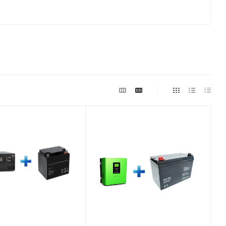
ьная
Номинальная
 (активная),
мощность (активная),
Вт
300
тономной
Время автономной
ри нагрузке
работы при нагрузке
,м)
100 Вт (ч,м)
9,20
ИБП
Модель ИБП
312
TERMO 312