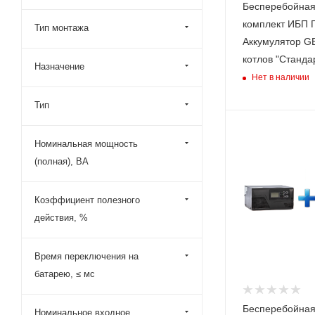
ЭНЕРГИЯ
Бесперебойная
комплект ИБП Г
Тип
Тип монтажа
Интерактивный
Аккумулятор GE
(Line-Interactive
котлов "Станда
Назначение
Номинальная
Нет в наличии
мощность (полная
ВА
Тип
600
Номинальная
Номинальная мощность
мощность (активн
(полная), ВА
Вт
800
Время автономно
Коэффициент полезного
работы при нагру
действия, %
100 Вт (ч,м)
19
Время переключения на
Модель ИБП
батарею, ≤ мс
SMART 812
Бесперебойная
Номинальное входное