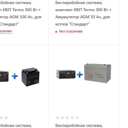
бойная система,
Бесперебойная система,
тивный
Интерактивный
eractive)
(Line-Interactive)
т ИБП Termo 300 Вт +
комплект ИБП Termo 300 Вт +
ятор AGM 100 Ач, для
Аккумулятор AGM 33 Ач, для
"Стандарт"
котлов "Стандарт"
наличии
Нет в наличии
ьная
Номинальная
 (активная),
мощность (активная),
Вт
800
тономной
Время автономной
ри нагрузке
работы при нагрузке
,м)
100 Вт (ч,м)
9,15
ИБП
Модель ИБП
412
SMART 812
бойная система,
Бесперебойная система,