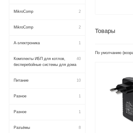
MikroComp
2
MikroComp
2
Товары
А-электроника
1
По умолчанию (возр
Комплекты ИБП для котлов,
40
бесперебойные системы для дома
Проводные,
оптические
Питание
10
интерфейсы
2x10/100 Mbps
Ethernet
Разное
1
Питание
AC 100-240В 50
Разное
1
DC 24 В 0.75 A
Разъёмы
8