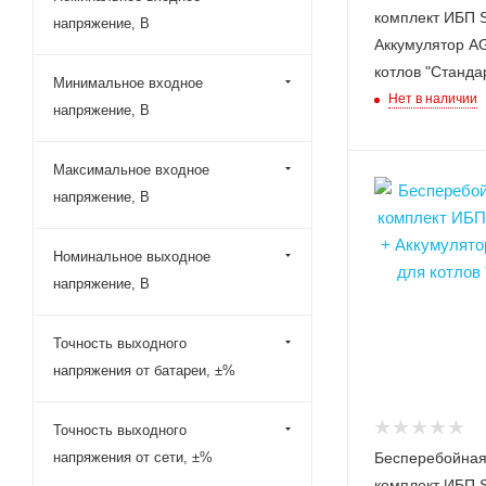
комплект ИБП S
напряжение, В
Аккумулятор A
котлов "Станда
Минимальное входное
Нет в наличии
напряжение, В
Максимальное входное
Номинальная
напряжение, В
мощность (активн
Вт
400
Номинальное выходное
напряжение, В
Время автономно
работы при нагру
100 Вт (ч,м)
Точность выходного
4.2
напряжения от батареи, ±%
Точность выходного
Бесперебойная
напряжения от сети, ±%
комплект ИБП S