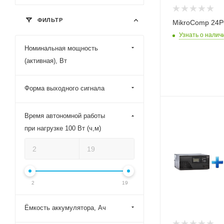
ФИЛЬТР
MikroComp 2
Узнать о налич
Номинальная мощность
(активная), Вт
Форма выходного сигнала
Номинальная
Время автономной работы
мощность (активн
при нагрузке 100 Вт (ч,м)
Вт
300
Время автономно
работы при нагру
100 Вт (ч,м)
2
19
9,20
Модель ИБП
Ёмкость аккумулятора, Ач
SMART 312