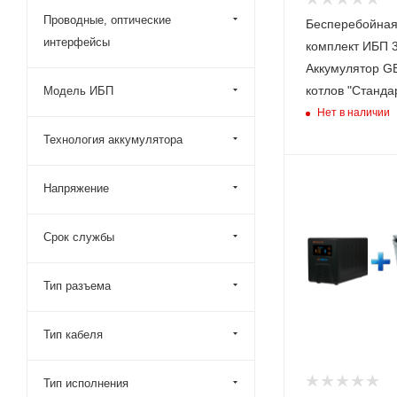
Тип
Проводные, оптические
Бесперебойная
Интерактивный
интерфейсы
(Line-Interactive
комплект ИБП 3
Аккумулятор GE
котлов "Станда
Модель ИБП
Нет в наличии
Технология аккумулятора
Номинальная
Напряжение
мощность (активн
Вт
450
Срок службы
Время автономно
работы при нагру
Тип разъема
100 Вт (ч,м)
9,20
Тип кабеля
Модель ИБП
ИБП Гарант- 7
12В 750 ВА
Тип исполнения