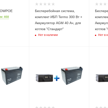
4POWPOE
Бесперебойная система,
Беспере
комплект ИБП Termo 300 Вт +
комплек
ии
: 468
Аккумулятор AGM 40 Ач, для
Аккумул
котлов "Стандарт"
котлов 
Нет в наличии
Нет в 
Номинальная
Номинал
ая),
мощность (активная),
мощность
Вт
Вт
600
1000
й
Время автономной
Время ав
зке
работы при нагрузке
работы п
100 Вт (ч,м)
100 Вт (ч
9,20
9,20
Модель ИБП
Модель 
SMART 612
SMART 