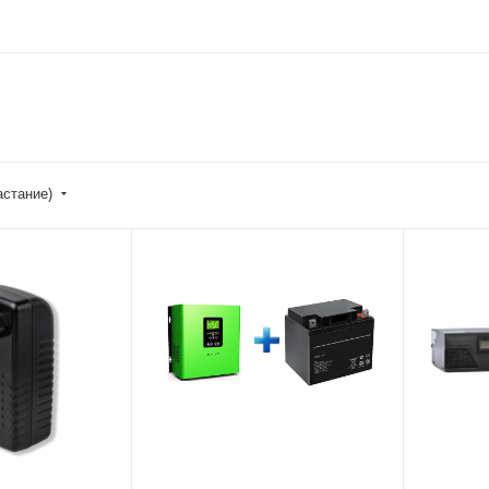
астание)
Номинальная
Номинал
мощность (активная),
мощность
Вт
Вт
300
300
Время автономной
Время ав
работы при нагрузке
работы п
Гц /
100 Вт (ч,м)
100 Вт (ч
2,50
2,50
Модель ИБП
Модель 
TERMO 312
SMART 