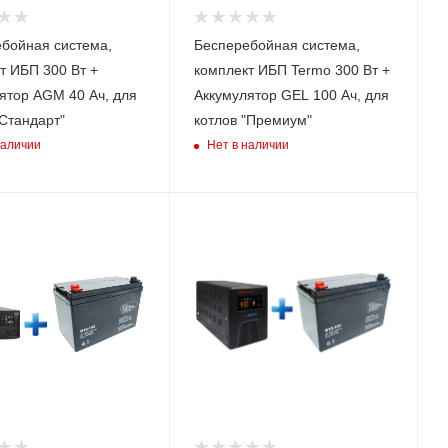
Тип
бойная система,
Бесперебойная система,
Интерактивный
(Line-Interactive)
т ИБП 300 Вт +
комплект ИБП Termo 300 Вт +
ятор AGM 40 Ач, для
Аккумулятор GEL 100 Ач, для
"Стандарт"
котлов "Премиум"
наличии
Нет в наличии
ьная
Номинальная
 (активная),
мощность (активная),
Вт
600
тономной
Время автономной
ри нагрузке
работы при нагрузке
,м)
100 Вт (ч,м)
9,20
ИБП
Модель ИБП
1012
ИБП Гарант-1000
12В 1000 ВА