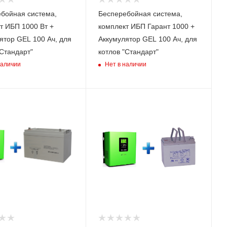
ЭНЕРГИЯ
бойная система,
Бесперебойная система,
тивный
eractive)
т ИБП 1000 Вт +
комплект ИБП Гарант 1000 +
Тип
Интерактивный
ятор GEL 100 Ач, для
Аккумулятор GEL 100 Ач, для
(Line-Interactive)
"Стандарт"
котлов "Стандарт"
Номинальная
наличии
Нет в наличии
мощность (полная),
ВА
800
ьная
Номинальная
 (активная),
мощность (активная),
Вт
300
тономной
Время автономной
ри нагрузке
работы при нагрузке
,м)
100 Вт (ч,м)
2.15
ИБП
Модель ИБП
312
TERMO 312
Тип