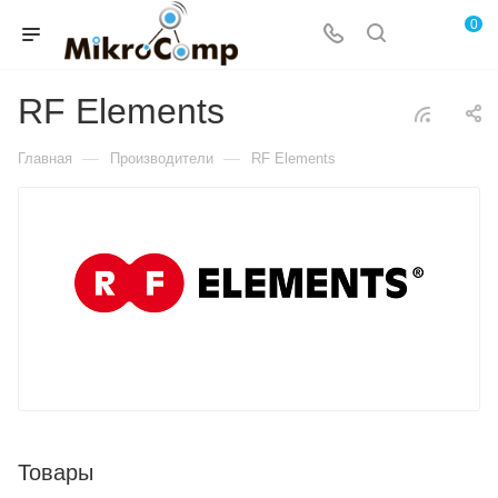
0
RF Elements
—
—
Главная
Производители
RF Elements
Товары