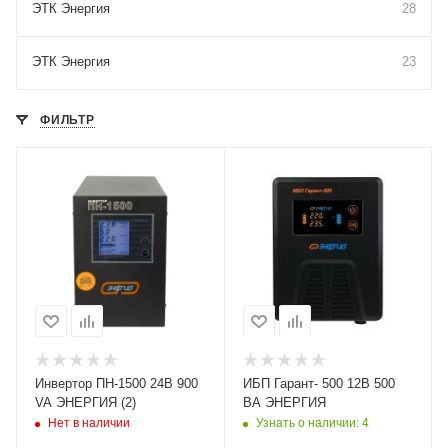
ЭТК Энергия
28
ЭТК Энергия
23
ФИЛЬТР
Номинальная
мощность (активная),
Вт
400
Тип
Интерактивный
(Line-Interactive)
Номинальная
мощность (полная), ВА
500
Инвертор ПН-1500 24В 900
ИБП Гарант- 500 12В 500
VA ЭНЕРГИЯ (2)
ВА ЭНЕРГИЯ
Нет в наличии
Узнать о наличии
: 4