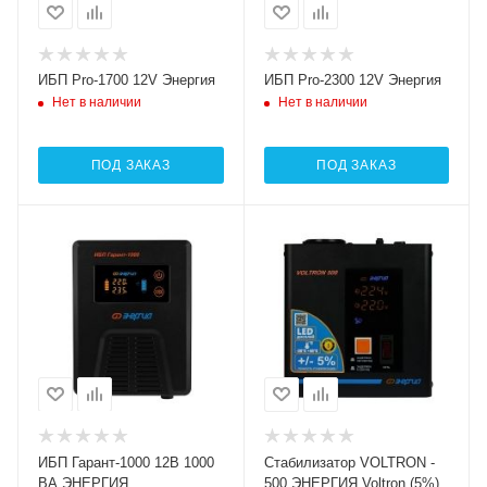
ИБП Pro-1700 12V Энергия
ИБП Pro-2300 12V Энергия
Нет в наличии
Нет в наличии
ПОД ЗАКАЗ
ПОД ЗАКАЗ
Номинальная
мощность (активная),
Вт
800
Тип
Интерактивный
(Line-Interactive)
Номинальная
мощность (полная), ВА
1000
ИБП Гарант-1000 12В 1000
Cтабилизатор VOLTRON -
ВА ЭНЕРГИЯ
500 ЭНЕРГИЯ Voltron (5%)