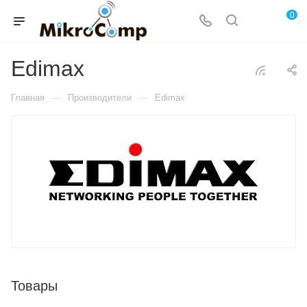
0
Edimax
—
—
Главная
Производители
Edimax
Товары