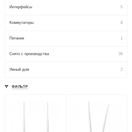
Интерфейсы
5
Коммутаторы
8
Питание
1
Снято с производства
39
Умный дом
2
ФИЛЬТР
Wi-Fi интерфейсы
2.4 ГГц 802.11b/g/n
MIMO2x2