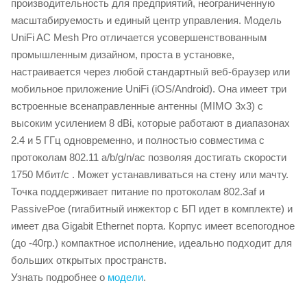
производительность для предприятий, неограниченную
масштабируемость и единый центр управления. Модель
UniFi AC Mesh Pro отличается усовершенствованным
промышленным дизайном, проста в установке,
настраивается через любой стандартный веб-браузер или
мобильное приложение UniFi (iOS/Android). Она имеет три
встроенные всенаправленные антенны (MIMO 3x3) с
высоким усилением 8 dBi, которые работают в диапазонах
2.4 и 5 ГГц одновременно, и полностью совместима с
протоколам 802.11 a/b/g/n/ac позволяя достигать скорости
1750 Мбит/с . Может устанавливаться на стену или мачту.
Точка поддерживает питание по протоколам 802.3af и
PassivePoe (гигабитный инжектор с БП идет в комплекте) и
имеет два Gigabit Ethernet порта. Корпус имеет всепогодное
(до -40гр.) компактное исполнение, идеально подходит для
больших открытых пространств.
Узнать подробнее о
модели
.