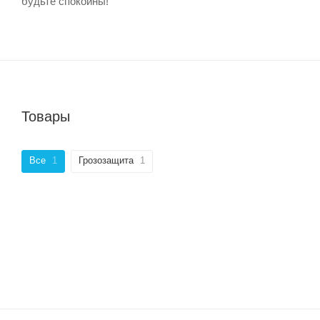
будьте спокойны!
Товары
Все
1
Грозозащита
1