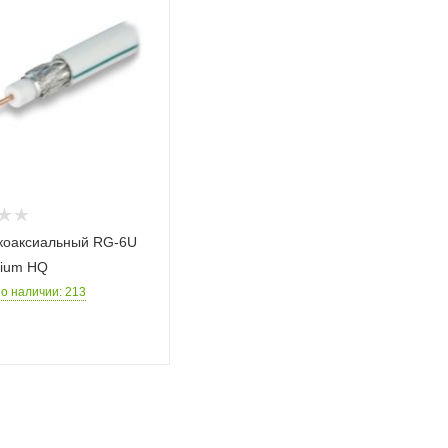
коаксиальный RG-6U
mium HQ
 о наличии
: 213